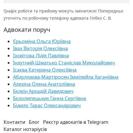
Графік роботи та прийому можуть змінитися! Попередньо
уточніть по робочому телефону адвоката Глібко С. В.
Адвокати поруч
Єрьоміна Ольга Юріївна
Івах Вікторія Олексіївна
Ізовітова Лідія Павлівна
Індутний-Шматько Станіслав Миколайович
Ісаєва Катерина Олексіївна
Абдуллаєва-Мартіросян Іммілейла Хаганіївна
Алехіна Олена Анатоліївна
Бєлкін Аркадій Давидович
Бєлолипецьких Ганна Сергіївна
Бідило Тарас Олександрович
Контакти
Блог
Реєстр адвокатів в Telegram
Каталог нотаріусів