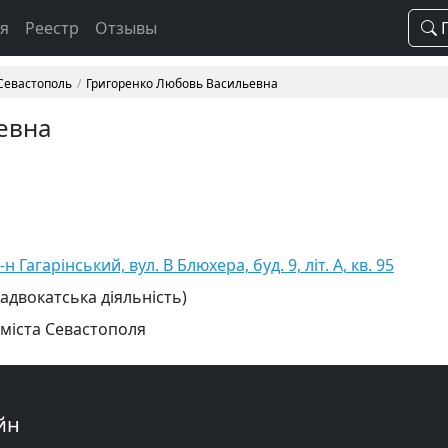
ая
Реестр
Отзывы
П
 Севастополь
Григоренко Любовь Васильевна
евна
 Гагарінський, вул. В Блюхера, буд. 9, літ. А, кв. 95
 адвокатська діяльність)
 міста Севастополя
йн