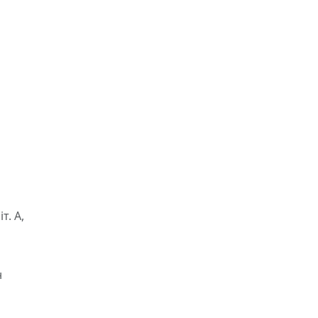
т. А,
н