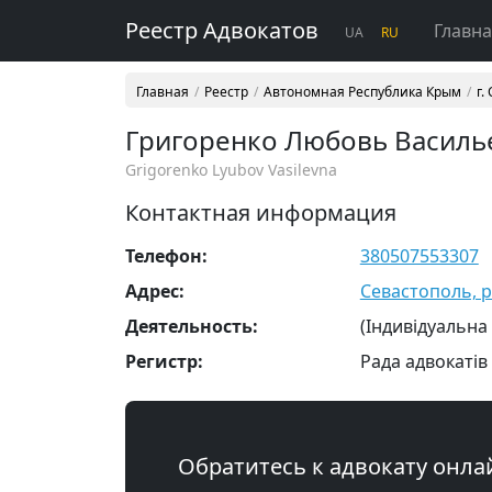
Реестр Адвокатов
Главн
UA
RU
Главная
Реестр
Автономная Республика Крым
г.
Григоренко Любовь Василь
Grigorenko Lyubov Vasilevna
Контактная информация
Телефон:
380507553307
Адрес:
Севастополь, р-н
Деятельность:
(Індивідуальна
Регистр:
Рада адвокатів
Обратитесь к адвокату онла