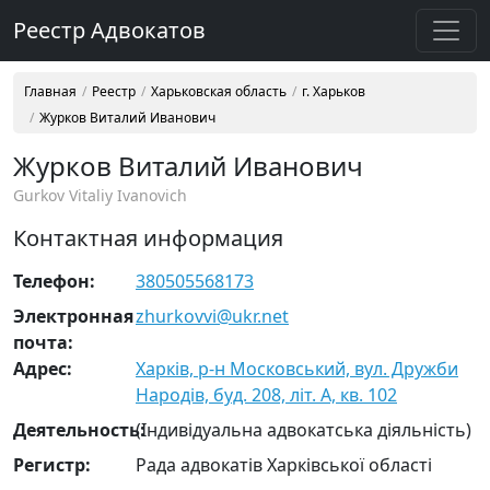
Реестр Адвокатов
Главная
Реестр
Харьковская область
г. Харьков
Журков Виталий Иванович
Журков Виталий Иванович
Gurkov Vitaliy Ivanovich
Контактная информация
Телефон:
380505568173
Электронная
zhurkovvi@ukr.net
почта:
Адрес:
Харків, р-н Московський, вул. Дружби
Народів, буд. 208, літ. А, кв. 102
Деятельность:
(Індивідуальна адвокатська діяльність)
Регистр:
Рада адвокатів Харківської області