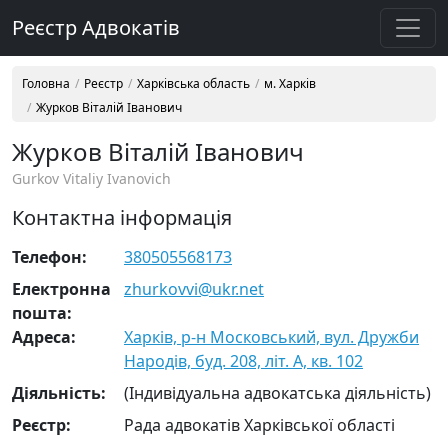
Реєстр Адвокатів
Головна
Реєстр
Харківська область
м. Харків
Журков Віталій Іванович
Журков Віталій Іванович
Gurkov Vitaliy Ivanovich
Контактна інформація
Телефон:
380505568173
Електронна
zhurkovvi@ukr.net
пошта:
Адреса:
Харків, р-н Московський, вул. Дружби
Народів, буд. 208, літ. А, кв. 102
Діяльність:
(Індивідуальна адвокатська діяльність)
Реєстр:
Рада адвокатів Харківської області