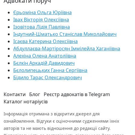
Адвокати поруч
Єрьоміна Ольга Юріївна
Івах Вікторія Олексіївна
Ізовітова Лідія Павлівна
Індутний-Шматько Станіслав Миколайович
Ісаєва Катерина Олексіївна
Абдуллаєва-Мартіросян Іммілейла Хаганіївна
Алехіна Олена Анатоліївна
Бєлкін Аркадій Давидович
Бєлолипецьких Ганна Сергіївна
Бідило Тарас Олександрович
Контакти
Блог
Реєстр адвокатів в Telegram
Каталог нотаріусів
Інформація отримана з відкритих джерел для
ознайомлення. Відгуки є оціночними судженнями їхніх
авторів та не мають відношення до редакції сайту.