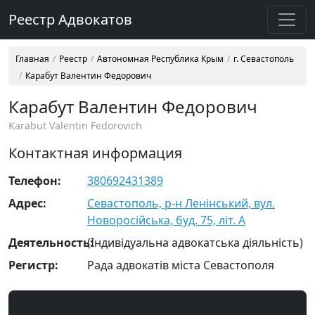
Реестр Адвокатов
Главная
Реестр
Автономная Республика Крым
г. Севастополь
Карабут Валентин Федорович
Карабут Валентин Федорович
Karabut Valentin Fedorovich
Контактная информация
Телефон:
380692431389
Адрес:
Севастополь, р-н Ленінський, вул.
Новоросійська, буд. 75, літ. А
Деятельность:
(Індивідуальна адвокатська діяльність)
Регистр:
Рада адвокатів міста Севастополя