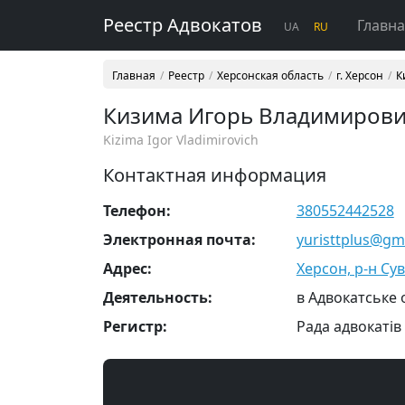
Реестр Адвокатов
Главн
UA
RU
Главная
Реестр
Херсонская область
г. Херсон
К
Кизима Игорь Владимиров
Kizima Igor Vladimirovich
Контактная информация
Телефон:
380552442528
Электронная почта:
yuristtplus@gm
Адрес:
Херсон, р-н Сув
Деятельность:
в Адвокатське
Регистр:
Рада адвокатів