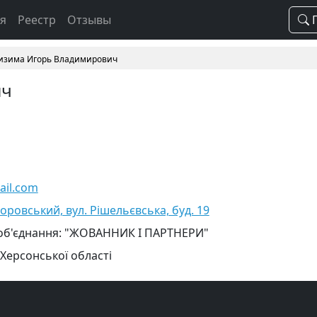
ая
Реестр
Отзывы
П
изима Игорь Владимирович
ич
ail.com
оровський, вул. Рішельєвська, буд. 19
 об'єднання: "ЖОВАННИК І ПАРТНЕРИ"
 Херсонської області