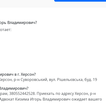
горь Владимирович?
отает:
рович в г. Херсон?
рсон, р-н Суворовський, вул. Рішельєвська, буд. 19
 Владимирович?
ам, 380552442528. Приехать по адресу Херсон, р-н
9. Адвокат Кизима Игорь Владимирович ожидает вашего