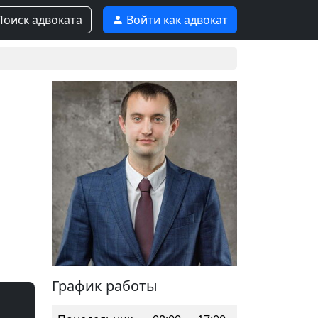
оиск адвоката
Войти как адвокат
График работы