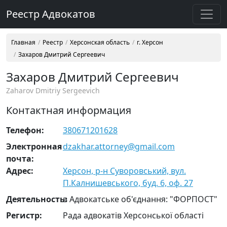
Реестр Адвокатов
Главная
Реестр
Херсонская область
г. Херсон
Захаров Дмитрий Сергеевич
Захаров Дмитрий Сергеевич
Zaharov Dmitriy Sergeevich
Контактная информация
Телефон:
380671201628
Электронная
dzakhar.attorney@gmail.com
почта:
Адрес:
Херсон, р-н Суворовський, вул.
П.Калнишевського, буд. 6, оф. 27
Деятельность:
в Адвокатське об'єднання: "ФОРПОСТ"
Регистр:
Рада адвокатів Херсонської області