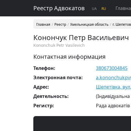
Реестр Адвокатов
Главн
UA
RU
Главная
Реестр
Хмельницкая область
г. Шепето
Конончук Петр Васильевич
Kononchuk Petr Vasilevich
Контактная информация
Телефон:
380673004845
Электронная почта:
a.kononchukpv
Адрес:
Шепетівка, вул
Деятельность:
(Індивідуальна
Регистр:
Рада адвокатів