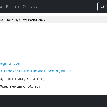
ая
Реестр
Отзывы
П
вка
Конончук Петр Васильевич
@gmail.com
. Старокостянтинівське шосе 30, кв. 28
 адвокатська діяльність)
 Хмельницької області