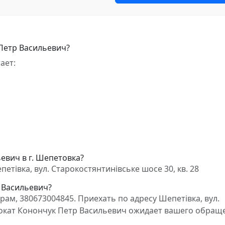
Петр Васильевич?
ает:
евич в г. Шепетовка?
тівка, вул. Старокостянтинівське шосе 30, кв. 28
р Васильевич?
ам, 380673004845. Приехать по адресу Шепетівка, вул.
двокат Конончук Петр Васильевич ожидает вашего обращ