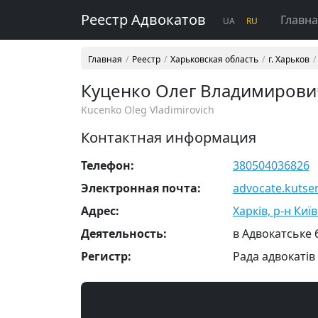
Реестр Адвокатов
Главн
UA
RU
Главная
Реестр
Харьковская область
г. Харьков
Куценко Олег Владимирови
Kucenko Oleg Vladimirovich
Контактная информация
Телефон:
380504036826
Электронная почта:
advocate.kuts
Адрес:
Харків, р-н Киї
Деятельность:
в Адвокатське
Регистр:
Рада адвокатів 