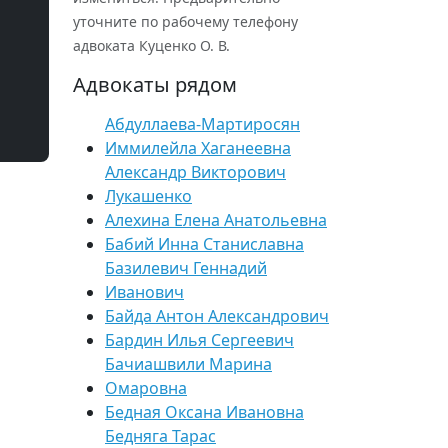
уточните по рабочему телефону
адвоката Куценко О. В.
Адвокаты рядом
Абдуллаева-Мартиросян
Иммилейла Хаганеевна
Александр Викторович
Лукашенко
Алехина Елена Анатольевна
Бабий Инна Станиславна
Базилевич Геннадий
Иванович
Байда Антон Александрович
Бардин Илья Сергеевич
Бачиашвили Марина
Омаровна
Бедная Оксана Ивановна
Бедняга Тарас