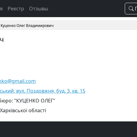
ая
Реестр
Отзывы
П
Куценко Олег Владимирович
ч
enko@gmail.com
вський, вул. Поздовжня, буд. 3, кв. 15
 бюро: "КУЦЕНКО ОЛЕГ"
Харківської області