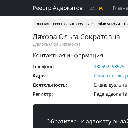
Реестр Адвокатов
Главн
UA
RU
Главная
Реестр
Автономная Республика Крым
г.
Ляхова Ольга Сократовна
Lyahova Olga Sokratovna
Контактная информация
Телефон:
380692258525
Адрес:
Севастополь, р-н
Деятельность:
(Індивідуальна
Регистр:
Рада адвокатів
Обратитесь к адвокату онла