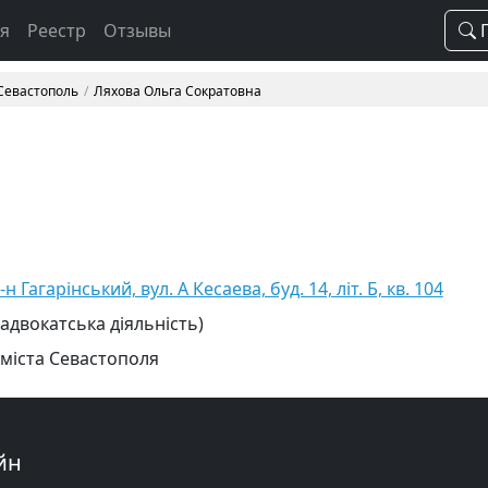
ая
Реестр
Отзывы
П
 Севастополь
Ляхова Ольга Сократовна
 Гагарінський, вул. А Кесаева, буд. 14, літ. Б, кв. 104
 адвокатська діяльність)
 міста Севастополя
йн