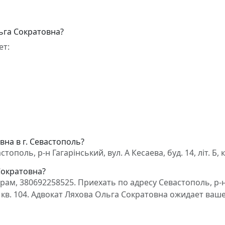
ьга Сократовна?
ет:
вна в г. Севастополь?
поль, р-н Гагарінський, вул. А Кесаева, буд. 14, літ. Б, к
Сократовна?
ам, 380692258525. Приехать по адресу Севастополь, р-
. Б, кв. 104. Адвокат Ляхова Ольга Сократовна ожидает ваш