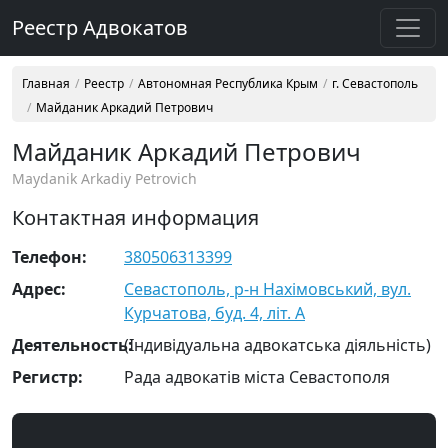
Реестр Адвокатов
Главная
Реестр
Автономная Республика Крым
г. Севастополь
Майданик Аркадий Петрович
Майданик Аркадий Петрович
Maydanik Arkadiy Petrovich
Контактная информация
Телефон:
380506313399
Адрес:
Севастополь, р-н Нахімовський, вул.
Курчатова, буд. 4, літ. А
Деятельность:
(Індивідуальна адвокатська діяльність)
Регистр:
Рада адвокатів міста Севастополя