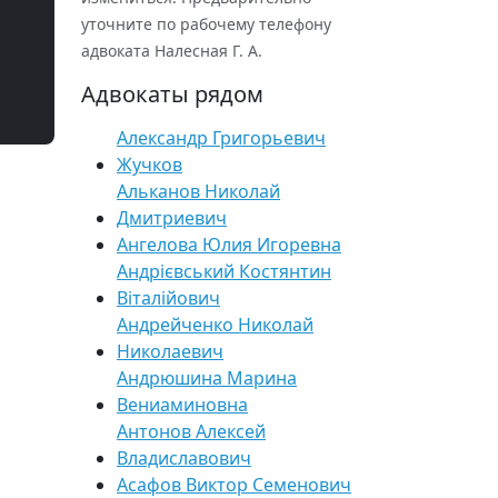
уточните по рабочему телефону
адвоката Налесная Г. А.
Адвокаты рядом
Александр Григорьевич
Жучков
Альканов Николай
Дмитриевич
Ангелова Юлия Игоревна
Андрієвський Костянтин
Віталійович
Андрейченко Николай
Николаевич
Андрюшина Марина
Вениаминовна
Антонов Алексей
Владиславович
Асафов Виктор Семенович