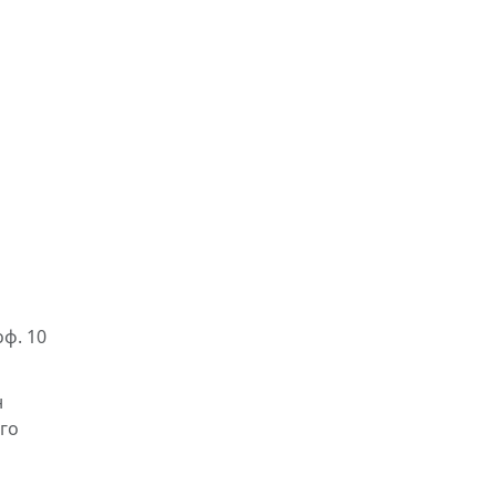
оф. 10
н
его