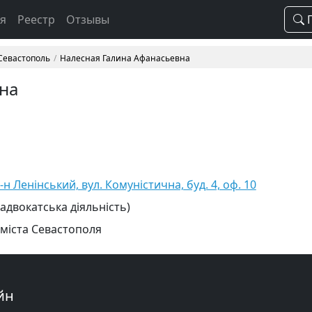
ая
Реестр
Отзывы
П
 Севастополь
Налесная Галина Афанасьевна
на
н Ленінський, вул. Комуністична, буд. 4, оф. 10
 адвокатська діяльність)
 міста Севастополя
йн