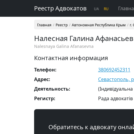
Реестр Адвокатов
Главн
UA
RU
Главная
Реестр
Автономная Республика Крым
г.
Налесная Галина Афанасьев
Nalesnaya Galina Afanasevna
Контактная информация
Телефон:
380692452311
Адрес:
Севастополь, р-
Деятельность:
(Індивідуальна
Регистр:
Рада адвокатів
Обратитесь к адвокату онла