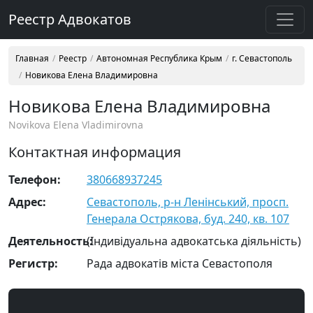
Реестр Адвокатов
Главная
Реестр
Автономная Республика Крым
г. Севастополь
Новикова Елена Владимировна
Новикова Елена Владимировна
Novikova Elena Vladimirovna
Контактная информация
Телефон:
380668937245
Адрес:
Севастополь, р-н Ленінський, просп.
Генерала Острякова, буд. 240, кв. 107
Деятельность:
(Індивідуальна адвокатська діяльність)
Регистр:
Рада адвокатів міста Севастополя