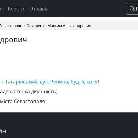
ая
Реестр
Отзывы
П
 Севастополь
Овчаренко Максим Александрович
ндрович
н Гагарінський, вул. Репина, буд. 6, кв. 51
 адвокатська діяльність)
 міста Севастополя
йн