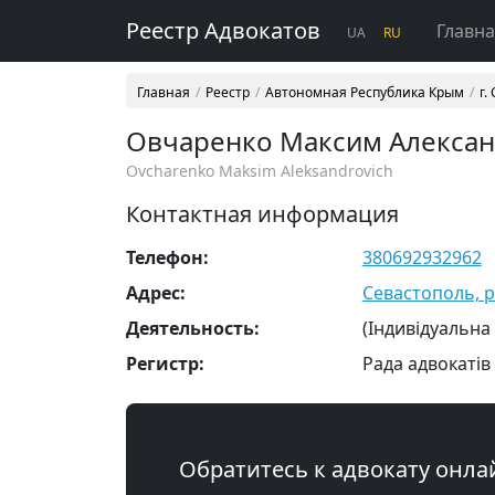
Реестр Адвокатов
Главн
UA
RU
Главная
Реестр
Автономная Республика Крым
г.
Овчаренко Максим Алекса
Ovcharenko Maksim Aleksandrovich
Контактная информация
Телефон:
380692932962
Адрес:
Севастополь, р-
Деятельность:
(Індивідуальна
Регистр:
Рада адвокатів
Обратитесь к адвокату онла