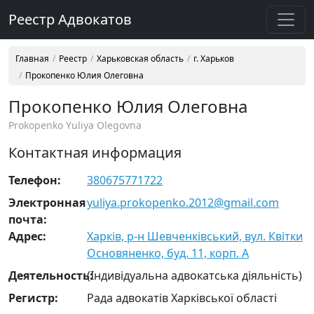
Реестр Адвокатов
Главная
Реестр
Харьковская область
г. Харьков
Прокопенко Юлия Олеговна
Прокопенко Юлия Олеговна
Prokopenko Yuliya Olegovna
Контактная информация
Телефон:
380675771722
Электронная
yuliya.prokopenko.2012@gmail.com
почта:
Адрес:
Харків, р-н Шевченківський, вул. Квітки
Основяненко, буд. 11, корп. А
Деятельность:
(Індивідуальна адвокатська діяльність)
Регистр:
Рада адвокатів Харківської області