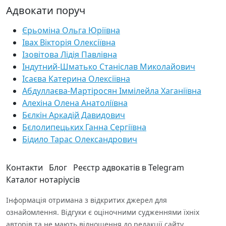
Адвокати поруч
Єрьоміна Ольга Юріївна
Івах Вікторія Олексіївна
Ізовітова Лідія Павлівна
Індутний-Шматько Станіслав Миколайович
Ісаєва Катерина Олексіївна
Абдуллаєва-Мартіросян Іммілейла Хаганіївна
Алехіна Олена Анатоліївна
Бєлкін Аркадій Давидович
Бєлолипецьких Ганна Сергіївна
Бідило Тарас Олександрович
Контакти
Блог
Реєстр адвокатів в Telegram
Каталог нотаріусів
Інформація отримана з відкритих джерел для
ознайомлення. Відгуки є оціночними судженнями їхніх
авторів та не мають відношення до редакції сайту.