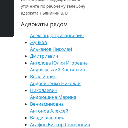
уточните по рабочему телефону
адвоката Пьяникин В. В.
Адвокаты рядом
Александр Григорьевич
Жучков
Альканов Николай
Дмитриевич
Ангелова Юлия Игоревна
Андрієвський Костянтин
Віталійович
Андрейченко Николай
Николаевич
Андрюшина Марина
Вениаминовна
Антонов Алексей
Владиславович
Асафов Виктор Семенович