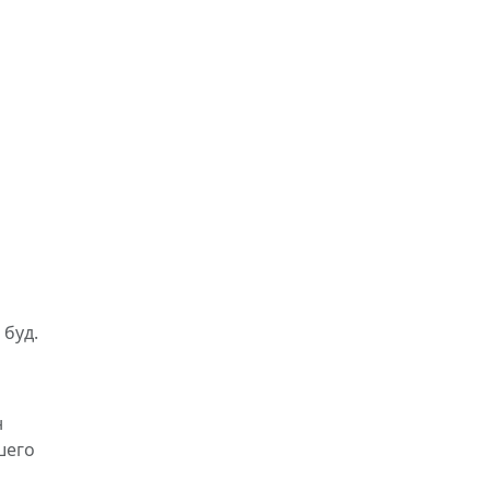
 буд.
н
шего