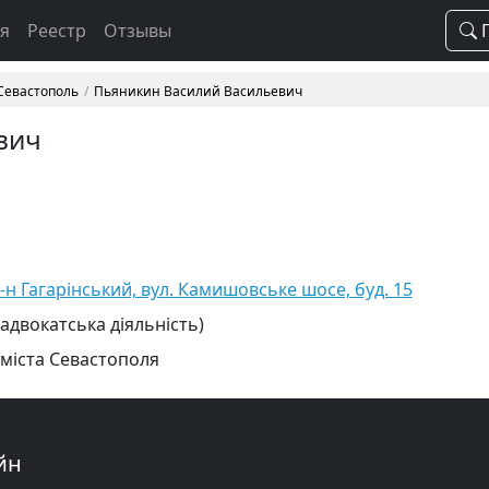
ая
Реестр
Отзывы
П
 Севастополь
Пьяникин Василий Васильевич
вич
-н Гагарінський, вул. Камишовське шосе, буд. 15
 адвокатська діяльність)
 міста Севастополя
йн