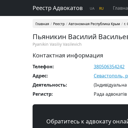
Реестр Адвокатов
Главн
UA
RU
Главная
Реестр
Автономная Республика Крым
г.
Пьяникин Василий Василье
Pyanikin Vasiliy Vasilevich
Контактная информация
Телефон:
380506354242
Адрес:
Севастополь, р
Деятельность:
(Індивідуальна
Регистр:
Рада адвокатів
Обратитесь к адвокату онла