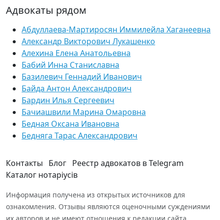
Адвокаты рядом
Абдуллаева-Мартиросян Иммилейла Хаганеевна
Александр Викторович Лукашенко
Алехина Елена Анатольевна
Бабий Инна Станиславна
Базилевич Геннадий Иванович
Байда Антон Александрович
Бардин Илья Сергеевич
Бачиашвили Марина Омаровна
Бедная Оксана Ивановна
Бедняга Тарас Александрович
Контакты
Блог
Реестр адвокатов в Telegram
Каталог нотаріусів
Информация получена из открытых источников для
ознакомления. Отзывы являются оценочными суждениями
их авторов и не имеют отношения к редакции сайта.