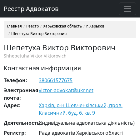
Реестр Адвокатов
Главная
Реестр
Харьковская область
г. Харьков
Шепетуха Виктор Викторович
Шепетуха Виктор Викторович
Shhepetuha Viktor Viktorovich
Контактная информация
Телефон:
380661577675
Электронная
victor-advokat@ukr.net
почта:
Адрес:
Харків, р-н Шевченківський, пров.
Класичний, буд. 6, кв. 9
Деятельность:
(Індивідуальна адвокатська діяльність)
Регистр:
Рада адвокатів Харківської області