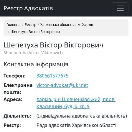
Реєстр Адвокатів
Головна
Реєстр
Харківська область
м. Харків
Шепетуха Віктор Вікторович
Шепетуха Віктор Вікторович
Shhepetuha Viktor Viktorovich
Контактна інформація
Телефон:
380661577675
Електронна
victor-advokat@ukr.net
пошта:
Адреса:
Харків, р-н Шевченківський, пров.
Класичний, буд. 6, кв. 9
Діяльність:
(Індивідуальна адвокатська діяльність)
Реєстр:
Рада адвокатів Харківської області