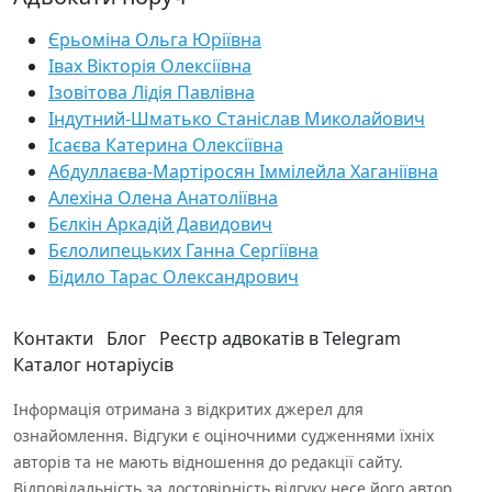
Єрьоміна Ольга Юріївна
Івах Вікторія Олексіївна
Ізовітова Лідія Павлівна
Індутний-Шматько Станіслав Миколайович
Ісаєва Катерина Олексіївна
Абдуллаєва-Мартіросян Іммілейла Хаганіївна
Алехіна Олена Анатоліївна
Бєлкін Аркадій Давидович
Бєлолипецьких Ганна Сергіївна
Бідило Тарас Олександрович
Контакти
Блог
Реєстр адвокатів в Telegram
Каталог нотаріусів
Інформація отримана з відкритих джерел для
ознайомлення. Відгуки є оціночними судженнями їхніх
авторів та не мають відношення до редакції сайту.
Відповідальність за достовірність відгуку несе його автор.