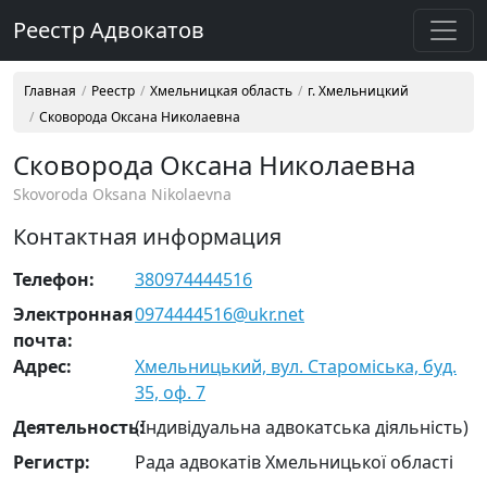
Реестр Адвокатов
Главная
Реестр
Хмельницкая область
г. Хмельницкий
Сковорода Оксана Николаевна
Сковорода Оксана Николаевна
Skovoroda Oksana Nikolaevna
Контактная информация
Телефон:
380974444516
Электронная
0974444516@ukr.net
почта:
Адрес:
Хмельницький, вул. Староміська, буд.
35, оф. 7
Деятельность:
(Індивідуальна адвокатська діяльність)
Регистр:
Рада адвокатів Хмельницької області