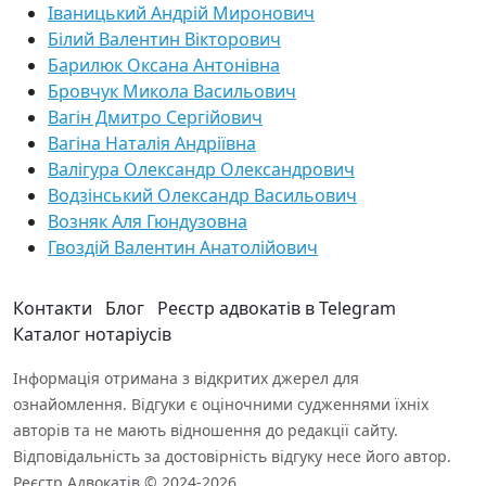
Іваницький Андрій Миронович
Білий Валентин Вікторович
Барилюк Оксана Антонівна
Бровчук Микола Васильович
Вагін Дмитро Сергійович
Вагіна Наталія Андріївна
Валігура Олександр Олександрович
Водзінський Олександр Васильович
Возняк Аля Гюндузовна
Гвоздій Валентин Анатолійович
Контакти
Блог
Реєстр адвокатів в Telegram
Каталог нотаріусів
Інформація отримана з відкритих джерел для
ознайомлення. Відгуки є оціночними судженнями їхніх
авторів та не мають відношення до редакції сайту.
Відповідальність за достовірність відгуку несе його автор.
Реєстр Адвокатів © 2024-2026