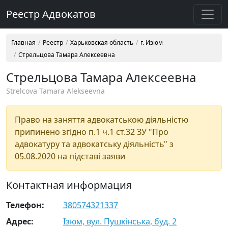
Реестр Адвокатов
Главная
Реестр
Харьковская область
г. Изюм
Стрельцова Тамара Алексеевна
Стрельцова Тамара Алексеевна
Strelcova Tamara Alekseevna
Право на заняття адвокатською діяльністю
припинено згідно п.1 ч.1 ст.32 ЗУ "Про
адвокатуру та адвокатську діяльність" з
05.08.2020 на підставі заяви
Контактная информация
Телефон:
380574321337
Адрес:
Ізюм, вул. Пушкінська, буд. 2