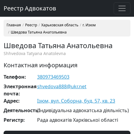
Реестр Адвокатов
Главная
Реестр
Харьковская область
г. Изюм
Шведова Татьяна Анатольевна
Шведова Татьяна Анатольевна
Shhvedova Tatyana Anatolevna
Контактная информация
Телефон:
380973469503
Электронная
shvedova888@ukr.net
почта:
Адрес:
Ізюм, вул. Соборна, буд. 57, кв. 23
Деятельность:
(Індивідуальна адвокатська діяльність)
Регистр:
Рада адвокатів Харківської області