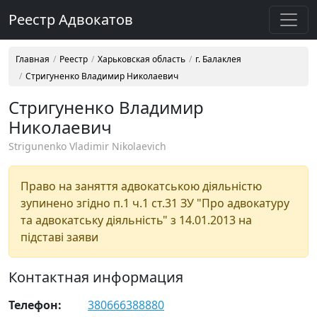
Реестр Адвокатов
Главная
Реестр
Харьковская область
г. Балаклея
Стригуненко Владимир Николаевич
Стригуненко Владимир
Николаевич
Strigunenko Vladimir Nikolaevich
Право на заняття адвокатською діяльністю
зупинено згідно п.1 ч.1 ст.31 ЗУ "Про адвокатуру
та адвокатську діяльність" з 14.01.2013 на
підставі заяви
Контактная информация
Телефон:
380666388880