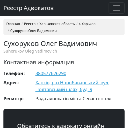
Реестр Адвокатов
Главная
Реестр
Харьковская область
г. Харьков
Сухоруков Олег Вадимович
Сухоруков Олег Вадимович
Suhorukov Oleg Vadimovich
Контактная информация
Телефон:
380577626290
Адрес:
Харків, р-н Новобаварський, вул.
Полтавський шлях, буд. 9
Регистр:
Рада адвокатів міста Севастополя
Обратитесь к адвокату онлайн