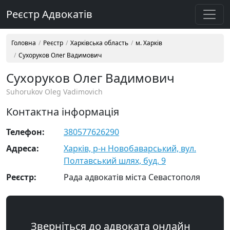
Реєстр Адвокатів
Головна
Реєстр
Харківська область
м. Харків
Сухоруков Олег Вадимович
Сухоруков Олег Вадимович
Suhorukov Oleg Vadimovich
Контактна інформація
Телефон:
380577626290
Адреса:
Харків, р-н Новобаварський, вул.
Полтавський шлях, буд. 9
Реєстр:
Рада адвокатів міста Севастополя
Зверніться до адвоката онлайн