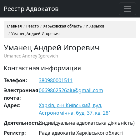
Реестр Адвокатов
Главная
Реестр
Харьковская область
г. Харьков
Уманец Андрей Игоревич
Уманец Андрей Игоревич
Umanec Andrey Igorevich
Контактная информация
Телефон:
380980001511
Электронная
0669862526aiu@gmail.com
почта:
Адрес:
Харків, р-н Київський, вул.
Астрономічна, буд. 37, кв. 281
Деятельность:
(Індивідуальна адвокатська діяльність)
Регистр:
Рада адвокатів Харківської області