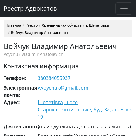
Реестр Адвокатов
Главная
Реестр
Хмельницкая область
г. Шепетовка
Войчук Владимир Анатольевич
Войчук Владимир Анатольевич
Voychuk Vladimir Anatolevich
Контактная информация
Телефон:
380384055937
Электронная
v.voychuk@gmail.com
почта:
Адрес:
Шепетівка, шосе
Старокостянтинівське, буд. 32, літ. Б, кв.
19
Деятельность:
(Індивідуальна адвокатська діяльність)