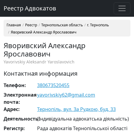
Реестр Адвокатов
Главная
Реестр
Тернопольская область
г. Тернополь
Яворивский Александр Ярославович
Яворивский Александр
Ярославович
Yavorivskiy Aleksandr Yaroslavovich
Контактная информация
Телефон:
380673520455
Электронная
yavorivskiy62@gmail.com
почта:
Адрес:
Тернопіль, вул. За Рудкою, буд. 33
Деятельность:
(Індивідуальна адвокатська діяльність)
Регистр:
Рада адвокатів Тернопільської області