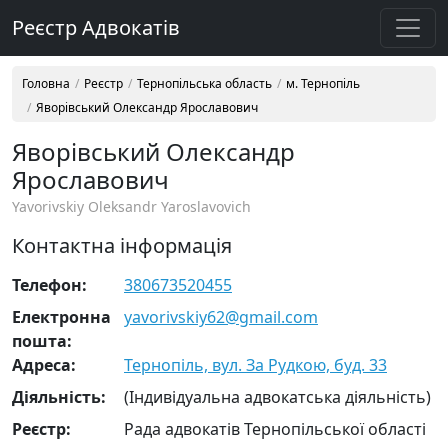
Реєстр Адвокатів
Головна
Реєстр
Тернопільська область
м. Тернопіль
Яворівський Олександр Ярославович
Яворівський Олександр
Ярославович
Yavorivskiy Oleksandr Yaroslavovich
Контактна інформація
Телефон:
380673520455
Електронна
yavorivskiy62@gmail.com
пошта:
Адреса:
Тернопіль, вул. За Рудкою, буд. 33
Діяльність:
(Індивідуальна адвокатська діяльність)
Реєстр:
Рада адвокатів Тернопільської області