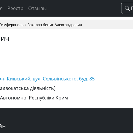
ая
Реестр
Отзывы
П
 Симферополь
Захаров Денис Александрович
вич
н Київський, вул. Сельвінського, буд. 85
 адвокатська діяльність)
 Автономної Республіки Крим
йн