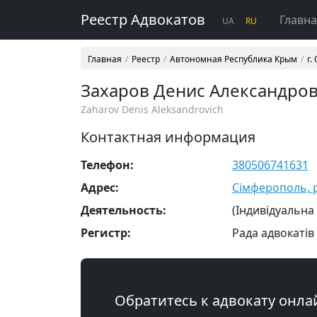
Реестр Адвокатов
Главн
UA
RU
Главная
Реестр
Автономная Республика Крым
г.
Захаров Денис Александро
Zaharov Denis Aleksandrovich
Контактная информация
Телефон:
380506741631
Адрес:
Сімферополь, р-
Деятельность:
(Індивідуальна
Регистр:
Рада адвокатів
Обратитесь к адвокату онла