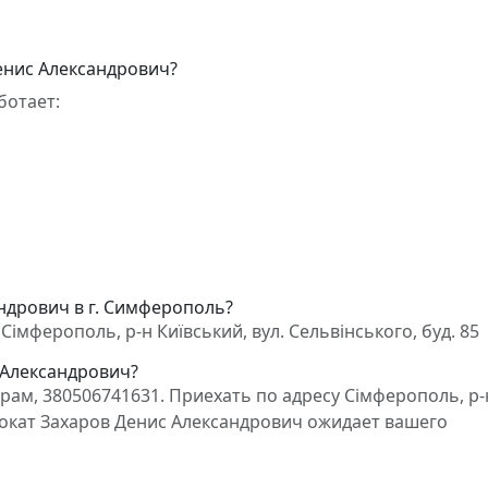
енис Александрович?
ботает:
ндрович в г. Симферополь?
імферополь, р-н Київський, вул. Сельвінського, буд. 85
 Александрович?
ам, 380506741631. Приехать по адресу Сімферополь, р-
Адвокат Захаров Денис Александрович ожидает вашего