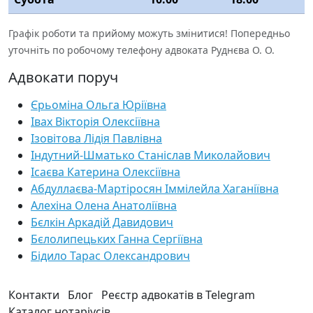
Графік роботи та прийому можуть змінитися! Попередньо
уточніть по робочому телефону адвоката Руднєва О. О.
Адвокати поруч
Єрьоміна Ольга Юріївна
Івах Вікторія Олексіївна
Ізовітова Лідія Павлівна
Індутний-Шматько Станіслав Миколайович
Ісаєва Катерина Олексіївна
Абдуллаєва-Мартіросян Іммілейла Хаганіївна
Алехіна Олена Анатоліївна
Бєлкін Аркадій Давидович
Бєлолипецьких Ганна Сергіївна
Бідило Тарас Олександрович
Контакти
Блог
Реєстр адвокатів в Telegram
Каталог нотаріусів