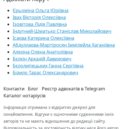
Єрьоміна Ольга Юріївна
Івах Вікторія Олексіївна
Ізовітова Лідія Павлівна
Індутний-Шматько Станіслав Миколайович
Ісаєва Катерина Олексіївна
Абдуллаєва-Мартіросян Іммілейла Хаганіївна
Алехіна Олена Анатоліївна
Бєлкін Аркадій Давидович
Бєлолипецьких Ганна Сергіївна
Бідило Тарас Олександрович
Контакти
Блог
Реєстр адвокатів в Telegram
Каталог нотаріусів
Інформація отримана з відкритих джерел для
ознайомлення. Відгуки є оціночними судженнями їхніх
авторів та не мають відношення до редакції сайту.
Відповідальність за достовірність відгуку несе його автор.