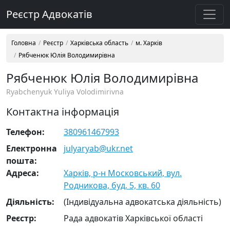
Реєстр Адвокатів
Головна
Реєстр
Харківська область
м. Харків
Рябченюк Юлія Володимирівна
Рябченюк Юлія Володимирівна
Ryabchenyuk Yuliya Volodimirivna
Контактна інформація
Телефон:
380961467993
Електронна
julyaryab@ukr.net
пошта:
Адреса:
Харків, р-н Московський, вул.
Родникова, буд. 5, кв. 60
Діяльність:
(Індивідуальна адвокатська діяльність)
Реєстр:
Рада адвокатів Харківської області