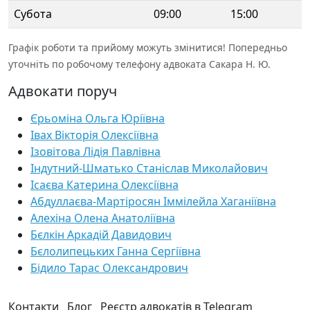
Субота
09:00
15:00
Графік роботи та прийому можуть змінитися! Попередньо
уточніть по робочому телефону адвоката Сакара Н. Ю.
Адвокати поруч
Єрьоміна Ольга Юріївна
Івах Вікторія Олексіївна
Ізовітова Лідія Павлівна
Індутний-Шматько Станіслав Миколайович
Ісаєва Катерина Олексіївна
Абдуллаєва-Мартіросян Іммілейла Хаганіївна
Алехіна Олена Анатоліївна
Бєлкін Аркадій Давидович
Бєлолипецьких Ганна Сергіївна
Бідило Тарас Олександрович
Контакти
Блог
Реєстр адвокатів в Telegram