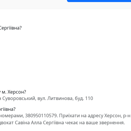
Сергіївна?
у м. Херсон?
н Суворовський, вул. Литвинова, буд. 110
гіївна?
омерами, 380950110579. Приїхати на адресу Херсон, р-н
двокат Савіна Алла Сергіївна чекає на ваше звернення.