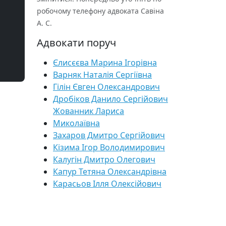
робочому телефону адвоката Савіна
А. С.
Адвокати поруч
Єлисєєва Марина Ігорівна
Варняк Наталія Сергіївна
Гілін Євген Олександрович
Дробіков Данило Сергійович
Жованник Лариса
Миколаївна
Захаров Дмитро Сергійович
Кізима Ігор Володимирович
Калугін Дмитро Олегович
Капур Тетяна Олександрівна
Карасьов Ілля Олексійович