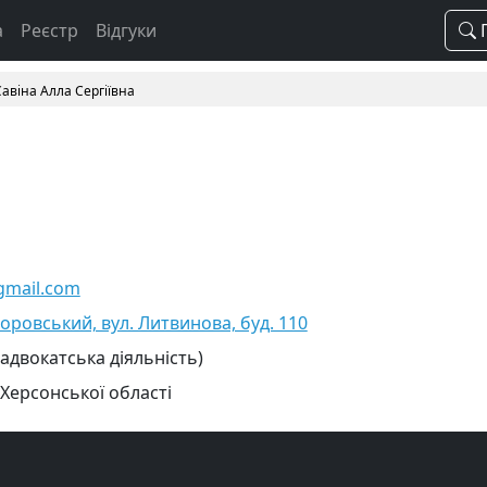
а
Реєстр
Відгуки
П
Савіна Алла Сергіївна
gmail.com
воровський, вул. Литвинова, буд. 110
 адвокатська діяльність)
 Херсонської області