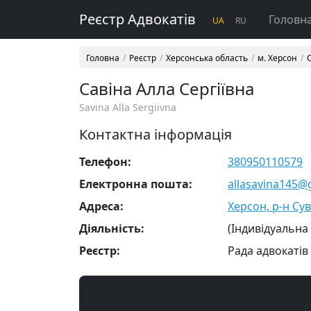
Реєстр Адвокатів
Головн
UA
RU
Головна
Реєстр
Херсонська область
м. Херсон
Савіна Алла Сергіївна
Savina Alla Sergiivna
Контактна інформація
Телефон:
380950110579
Електронна пошта:
allasavina145@
Адреса:
Херсон, р-н Су
Діяльність:
(Індивідуальна
Реєстр:
Рада адвокатів