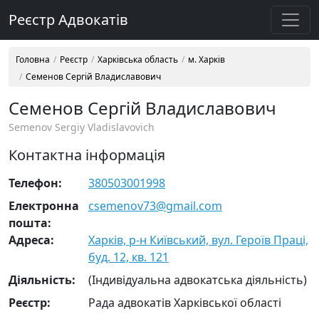
Реєстр Адвокатів
Головна
Реєстр
Харківська область
м. Харків
Семенов Сергій Владиславович
Семенов Сергій Владиславович
Semenov Sergiy Vladislavovich
Контактна інформація
Телефон:
380503001998
Електронна
csemenov73@gmail.com
пошта:
Адреса:
Харків, р-н Київський, вул. Героїв Праці,
буд. 12, кв. 121
Діяльність:
(Індивідуальна адвокатська діяльність)
Реєстр:
Рада адвокатів Харківської області