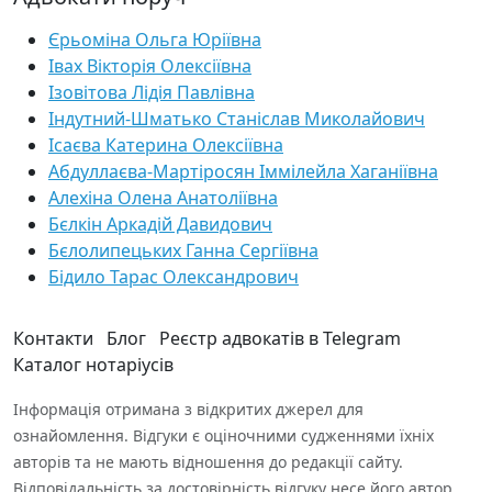
Єрьоміна Ольга Юріївна
Івах Вікторія Олексіївна
Ізовітова Лідія Павлівна
Індутний-Шматько Станіслав Миколайович
Ісаєва Катерина Олексіївна
Абдуллаєва-Мартіросян Іммілейла Хаганіївна
Алехіна Олена Анатоліївна
Бєлкін Аркадій Давидович
Бєлолипецьких Ганна Сергіївна
Бідило Тарас Олександрович
Контакти
Блог
Реєстр адвокатів в Telegram
Каталог нотаріусів
Інформація отримана з відкритих джерел для
ознайомлення. Відгуки є оціночними судженнями їхніх
авторів та не мають відношення до редакції сайту.
Відповідальність за достовірність відгуку несе його автор.