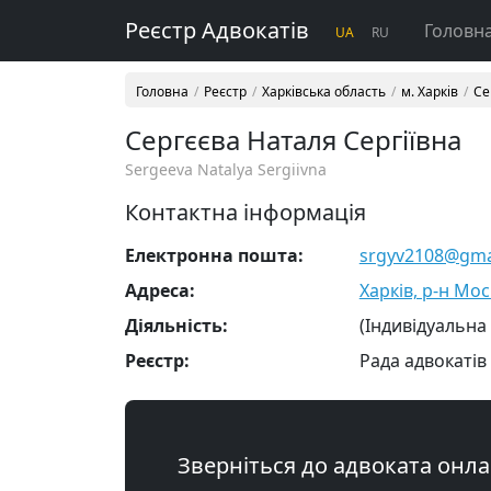
Реєстр Адвокатів
Головн
UA
RU
Головна
Реєстр
Харківська область
м. Харків
Се
Сергєєва Наталя Сергіївна
Sergeeva Natalya Sergiivna
Контактна інформація
Електронна пошта:
srgyv2108@gma
Адреса:
Харків, р-н Мос
Діяльність:
(Індивідуальна
Реєстр:
Рада адвокатів 
Зверніться до адвоката онл