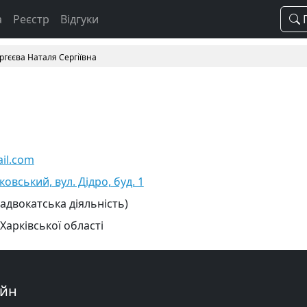
а
Реєстр
Відгуки
П
ргєєва Наталя Сергіївна
il.com
ковський, вул. Дідро, буд. 1
 адвокатська діяльність)
Харківської області
айн