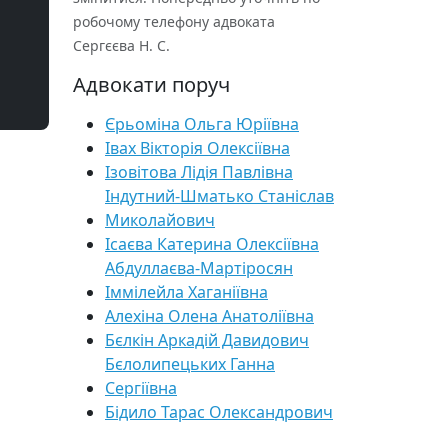
робочому телефону адвоката
Сергєєва Н. С.
Адвокати поруч
Єрьоміна Ольга Юріївна
Івах Вікторія Олексіївна
Ізовітова Лідія Павлівна
Індутний-Шматько Станіслав
Миколайович
Ісаєва Катерина Олексіївна
Абдуллаєва-Мартіросян
Іммілейла Хаганіївна
Алехіна Олена Анатоліївна
Бєлкін Аркадій Давидович
Бєлолипецьких Ганна
Сергіївна
Бідило Тарас Олександрович