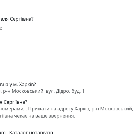
аля Сергіївна?
:
вна у м. Харків?
 р-н Московський, вул. Дідро, буд. 1
я Сергіївна?
мерами, . Приїхати на адресу Харків, р-н Московський, 
ргіївна чекає на ваше звернення.
ram
Каталог нотаріусів