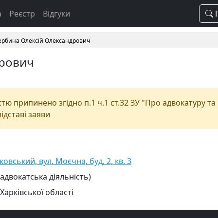
а
Реєстр
Відгуки
П
рбина Олексій Олександрович
дрович
тю припинено згідно п.1 ч.1 ст.32 ЗУ "Про адвокатуру та
підставі заяви
ковський, вул. Моєчна, буд. 2, кв. 3
 адвокатська діяльність)
Харківської області