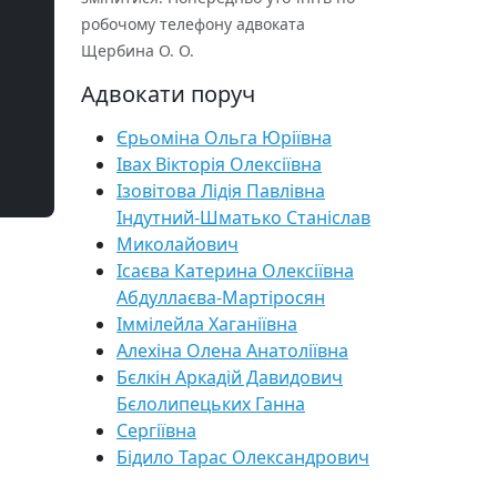
робочому телефону адвоката
Щербина О. О.
Адвокати поруч
Єрьоміна Ольга Юріївна
Івах Вікторія Олексіївна
Ізовітова Лідія Павлівна
Індутний-Шматько Станіслав
Миколайович
Ісаєва Катерина Олексіївна
Абдуллаєва-Мартіросян
Іммілейла Хаганіївна
Алехіна Олена Анатоліївна
Бєлкін Аркадій Давидович
Бєлолипецьких Ганна
Сергіївна
Бідило Тарас Олександрович