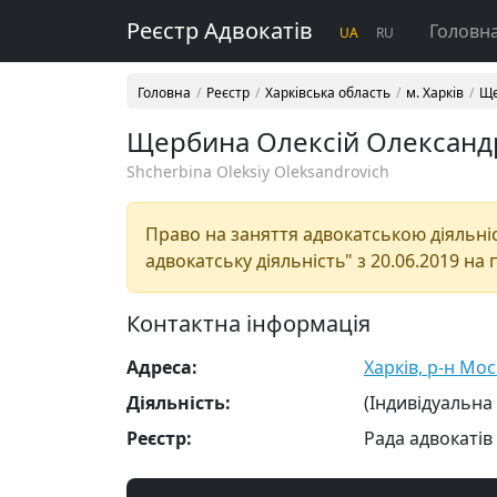
Реєстр Адвокатів
Головн
UA
RU
Головна
Реєстр
Харківська область
м. Харків
Ще
Щербина Олексій Олексан
Shcherbina Oleksiy Oleksandrovich
Право на заняття адвокатською діяльніс
адвокатську діяльність" з 20.06.2019 на 
Контактна інформація
Адреса:
Харків, р-н Мос
Діяльність:
(Індивідуальна
Реєстр:
Рада адвокатів 