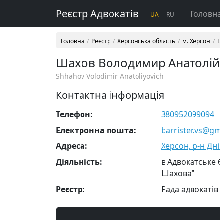
Реєстр Адвокатів
Головн
UA
RU
Головна
Реєстр
Херсонська область
м. Херсон
Шахов Володимир Анатолі
Shhahov Volodimir Anatoliyovich
Контактна інформація
Телефон:
380952099094
Електронна пошта:
barrister.vs@g
Адреса:
Херсон, р-н Дні
Діяльність:
в Адвокатське
Шахова"
Реєстр:
Рада адвокатів