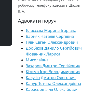
робочому телефону адвоката Шахов
В. А.
Адвокати поруч
Єлисєєва Марина Ігорівна
Варняк Наталія Сергіївна
Гілін Євген Олександрович
Дробіков Данило Сергійович
Жованник Лариса
Миколаївна
Захаров Дмитро Сергійович
Кізима Ігор Володимирович
Калугін Дмитро Олегович
Капур Тетяна Олександрівна
Карасьов Ілля Олексійович