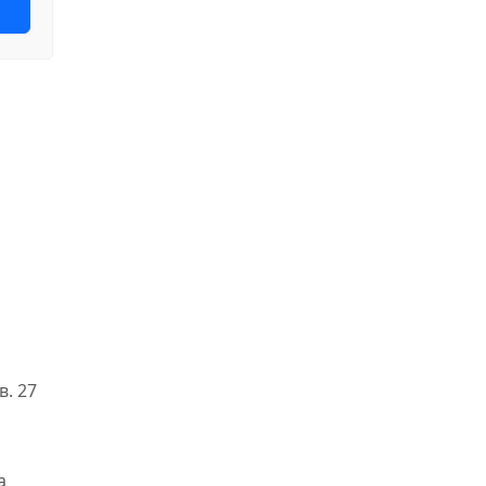
в. 27
а