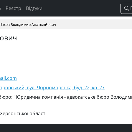
а
Реєстр
Відгуки
П
Шахов Володимир Анатолійович
йович
mail.com
провський, вул. Чорноморська, буд. 22, кв. 27
 бюро: "Юридична компанія - адвокатське бюро Володим
 Херсонської області