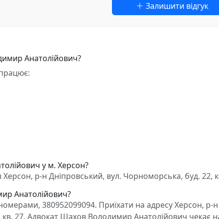
Залишити відгук
димир Анатолійович?
працює:
толійович у м. Херсон?
рсон, р-н Дніпровський, вул. Чорноморська, буд. 22, к
мир Анатолійович?
омерами, 380952099094. Приїхати на адресу Херсон, р-н
, кв. 27. Адвокат Шахов Володимир Анатолійович чекає н