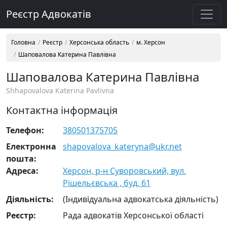
Реєстр Адвокатів
Головна
Реєстр
Херсонська область
м. Херсон
Шаповалова Катерина Павлівна
Шаповалова Катерина Павлівна
Shhapovalova Katerina Pavlivna
Контактна інформація
Телефон:
380501375705
Електронна
shapovalova_kateryna@ukr.net
пошта:
Адреса:
Херсон, р-н Суворовський, вул.
Рішельєвська , буд. 61
Діяльність:
(Індивідуальна адвокатська діяльність)
Реєстр:
Рада адвокатів Херсонської області