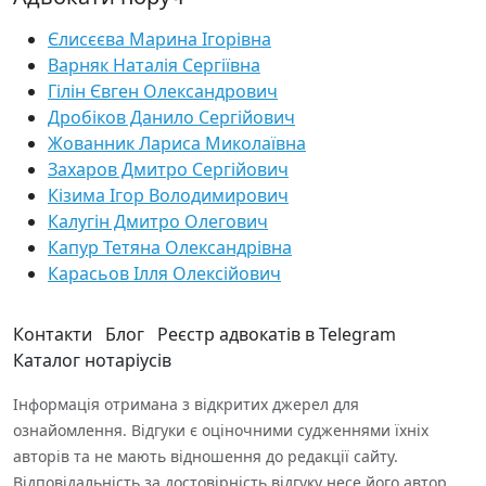
Єлисєєва Марина Ігорівна
Варняк Наталія Сергіївна
Гілін Євген Олександрович
Дробіков Данило Сергійович
Жованник Лариса Миколаївна
Захаров Дмитро Сергійович
Кізима Ігор Володимирович
Калугін Дмитро Олегович
Капур Тетяна Олександрівна
Карасьов Ілля Олексійович
Контакти
Блог
Реєстр адвокатів в Telegram
Каталог нотаріусів
Інформація отримана з відкритих джерел для
ознайомлення. Відгуки є оціночними судженнями їхніх
авторів та не мають відношення до редакції сайту.
Відповідальність за достовірність відгуку несе його автор.