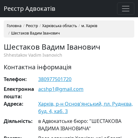
Реєстр Адвокатів
Головна
Реєстр
Харківська область
м. Харків
Шестаков Вадим Іванович
Шестаков Вадим Іванович
Shhestakov Vadim Ivanovich
Контактна інформація
Телефон:
380977501720
Електронна
acshp1@gmail.com
пошта:
Адреса:
Харків, р-н Основ'янський, пл. Руднєва,
буд. 4, каб. 3
Діяльність:
в Адвокатське бюро: "ШЕСТАКОВА
ВАДИМА ІВАНОВИЧА"