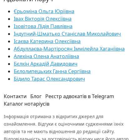
Єрьоміна Ольга Юріївна
Івах Вікторія Олексіївна
Ізовітова Лідія Павлівна
Індутний-Шматько Станіслав Миколайович
Ісаєва Катерина Олексіївна
Абдуллаєва-Мартіросян Іммілейла Хаганіївна
Алехіна Олена Анатоліївна
Бєлкін Аркадій Давидович
Бєлолипецьких Ганна Сергіївна
Бідило Тарас Олександрович
Контакти
Блог
Реєстр адвокатів в Telegram
Каталог нотаріусів
Інформація отримана з відкритих джерел для
ознайомлення. Відгуки є оціночними судженнями їхніх
авторів та не мають відношення до редакції сайту.
Відповідальність за достовірність відгуку несе його автор.