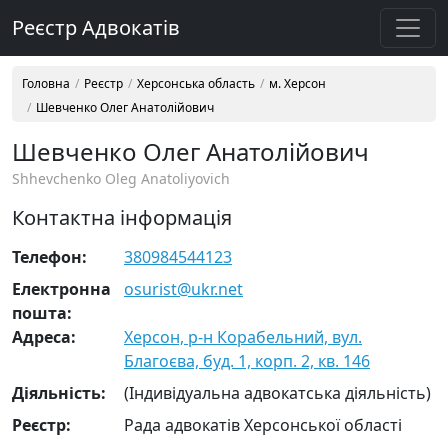
Реєстр Адвокатів
Головна
Реєстр
Херсонська область
м. Херсон
Шевченко Олег Анатолійович
Шевченко Олег Анатолійович
Shhevchenko Oleg Anatoliyovich
Контактна інформація
Телефон:
380984544123
Електронна
osurist@ukr.net
пошта:
Адреса:
Херсон, р-н Корабельний, вул.
Благоєва, буд. 1, корп. 2, кв. 146
Діяльність:
(Індивідуальна адвокатська діяльність)
Реєстр:
Рада адвокатів Херсонської області