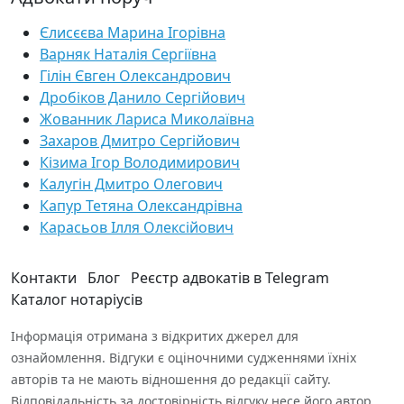
Єлисєєва Марина Ігорівна
Варняк Наталія Сергіївна
Гілін Євген Олександрович
Дробіков Данило Сергійович
Жованник Лариса Миколаївна
Захаров Дмитро Сергійович
Кізима Ігор Володимирович
Калугін Дмитро Олегович
Капур Тетяна Олександрівна
Карасьов Ілля Олексійович
Контакти
Блог
Реєстр адвокатів в Telegram
Каталог нотаріусів
Інформація отримана з відкритих джерел для
ознайомлення. Відгуки є оціночними судженнями їхніх
авторів та не мають відношення до редакції сайту.
Відповідальність за достовірність відгуку несе його автор.