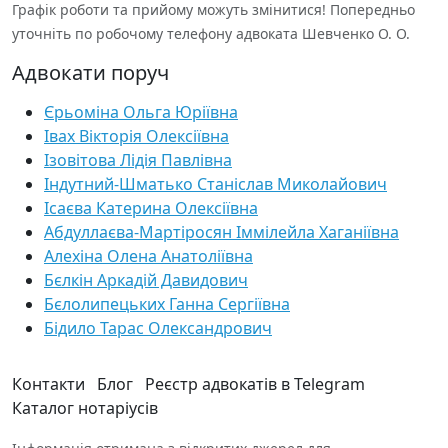
Графік роботи та прийому можуть змінитися! Попередньо
уточніть по робочому телефону адвоката Шевченко О. О.
Адвокати поруч
Єрьоміна Ольга Юріївна
Івах Вікторія Олексіївна
Ізовітова Лідія Павлівна
Індутний-Шматько Станіслав Миколайович
Ісаєва Катерина Олексіївна
Абдуллаєва-Мартіросян Іммілейла Хаганіївна
Алехіна Олена Анатоліївна
Бєлкін Аркадій Давидович
Бєлолипецьких Ганна Сергіївна
Бідило Тарас Олександрович
Контакти
Блог
Реєстр адвокатів в Telegram
Каталог нотаріусів