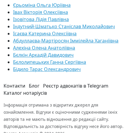
Єрьоміна Ольга Юріївна
Івах Вікторія Олексіївна
Ізовітова Лідія Павлівна
Індутний-Шматько Станіслав Миколайович
Ісаєва Катерина Олексіївна
Абдуллаєва-Мартіросян Іммілейла Хаганіївна
Алехіна Олена Анатоліївна
Бєлкін Аркадій Давидович
Бєлолипецьких Ганна Сергіївна
Бідило Тарас Олександрович
Контакти
Блог
Реєстр адвокатів в Telegram
Каталог нотаріусів
Інформація отримана з відкритих джерел для
ознайомлення. Відгуки є оціночними судженнями їхніх
авторів та не мають відношення до редакції сайту.
Відповідальність за достовірність відгуку несе його автор.