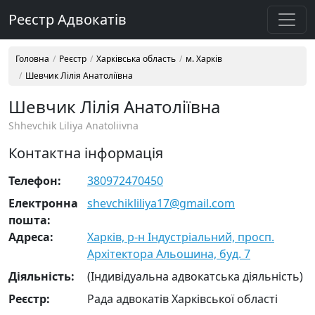
Реєстр Адвокатів
Головна
Реєстр
Харківська область
м. Харків
Шевчик Лілія Анатоліївна
Шевчик Лілія Анатоліївна
Shhevchik Liliya Anatoliivna
Контактна інформація
Телефон:
380972470450
Електронна
shevchikliliya17@gmail.com
пошта:
Адреса:
Харків, р-н Індустріальний, просп.
Архітектора Альошина, буд. 7
Діяльність:
(Індивідуальна адвокатська діяльність)
Реєстр:
Рада адвокатів Харківської області