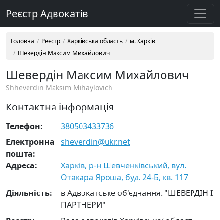
Реєстр Адвокатів
Головна
Реєстр
Харківська область
м. Харків
Шевердін Максим Михайлович
Шевердін Максим Михайлович
Shheverdin Maksim Mihaylovich
Контактна інформація
Телефон:
380503433736
Електронна
sheverdin@ukr.net
пошта:
Адреса:
Харків, р-н Шевченківський, вул.
Отакара Яроша, буд. 24-Б, кв. 117
Діяльність:
в Адвокатське об'єднання: "ШЕВЕРДІН І
ПАРТНЕРИ"