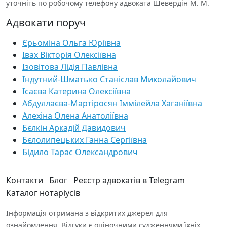
уточніть по робочому телефону адвоката Шевердін М. М.
Адвокати поруч
Єрьоміна Ольга Юріївна
Івах Вікторія Олексіївна
Ізовітова Лідія Павлівна
Індутний-Шматько Станіслав Миколайович
Ісаєва Катерина Олексіївна
Абдуллаєва-Мартіросян Іммілейла Хаганіївна
Алехіна Олена Анатоліївна
Бєлкін Аркадій Давидович
Бєлолипецьких Ганна Сергіївна
Бідило Тарас Олександрович
Контакти
Блог
Реєстр адвокатів в Telegram
Каталог нотаріусів
Інформація отримана з відкритих джерел для
ознайомлення. Відгуки є оціночними судженнями їхніх