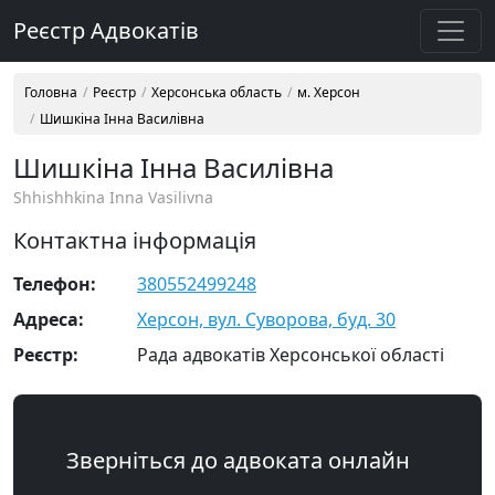
Реєстр Адвокатів
Головна
Реєстр
Херсонська область
м. Херсон
Шишкіна Інна Василівна
Шишкіна Інна Василівна
Shhishhkina Inna Vasilivna
Контактна інформація
Телефон:
380552499248
Адреса:
Херсон, вул. Суворова, буд. 30
Реєстр:
Рада адвокатів Херсонської області
Зверніться до адвоката онлайн