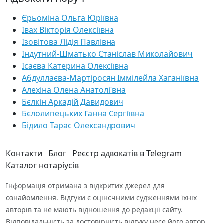
Єрьоміна Ольга Юріївна
Івах Вікторія Олексіївна
Ізовітова Лідія Павлівна
Індутний-Шматько Станіслав Миколайович
Ісаєва Катерина Олексіївна
Абдуллаєва-Мартіросян Іммілейла Хаганіївна
Алехіна Олена Анатоліївна
Бєлкін Аркадій Давидович
Бєлолипецьких Ганна Сергіївна
Бідило Тарас Олександрович
Контакти
Блог
Реєстр адвокатів в Telegram
Каталог нотаріусів
Інформація отримана з відкритих джерел для
ознайомлення. Відгуки є оціночними судженнями їхніх
авторів та не мають відношення до редакції сайту.
Відповідальність за достовірність відгуку несе його автор.