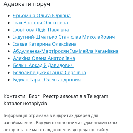
Адвокати поруч
Єрьоміна Ольга Юріївна
Івах Вікторія Олексіївна
Ізовітова Лідія Павлівна
Індутний-Шматько Станіслав Миколайович
Ісаєва Катерина Олексіївна
Абдуллаєва-Мартіросян Іммілейла Хаганіївна
Алехіна Олена Анатоліївна
Бєлкін Аркадій Давидович
Бєлолипецьких Ганна Сергіївна
Бідило Тарас Олександрович
Контакти
Блог
Реєстр адвокатів в Telegram
Каталог нотаріусів
Інформація отримана з відкритих джерел для
ознайомлення. Відгуки є оціночними судженнями їхніх
авторів та не мають відношення до редакції сайту.