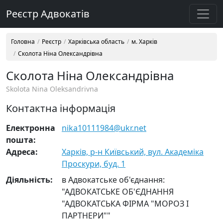
Реєстр Адвокатів
Головна
Реєстр
Харківська область
м. Харків
Сколота Ніна Олександрівна
Сколота Ніна Олександрівна
Skolota Nina Oleksandrivna
Контактна інформація
Електронна
nika10111984@ukr.net
пошта:
Адреса:
Харків, р-н Київський, вул. Академіка
Проскури, буд. 1
Діяльність:
в Адвокатське об'єднання:
"АДВОКАТСЬКЕ ОБ'ЄДНАННЯ
"АДВОКАТСЬКА ФІРМА "МОРОЗ І
ПАРТНЕРИ""