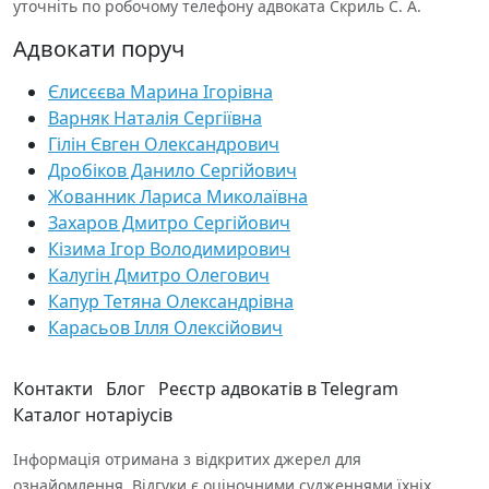
уточніть по робочому телефону адвоката Скриль С. А.
Адвокати поруч
Єлисєєва Марина Ігорівна
Варняк Наталія Сергіївна
Гілін Євген Олександрович
Дробіков Данило Сергійович
Жованник Лариса Миколаївна
Захаров Дмитро Сергійович
Кізима Ігор Володимирович
Калугін Дмитро Олегович
Капур Тетяна Олександрівна
Карасьов Ілля Олексійович
Контакти
Блог
Реєстр адвокатів в Telegram
Каталог нотаріусів
Інформація отримана з відкритих джерел для
ознайомлення. Відгуки є оціночними судженнями їхніх