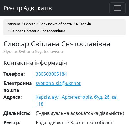
Реєстр Адвокатів
Головна
Реєстр
Харківська область
м. Харків
Слюсар Світлана Святославівна
Слюсар Світлана Святославівна
Slyusar Svitlana Svyatoslavivna
Контактна інформація
Телефон:
380503005184
Електронна
svetlana_sls@ukr.net
пошта:
Адреса:
Харків, вул. Архитекторів, буд. 26, кв.
118
Діяльність:
(Індивідуальна адвокатська діяльність)
Реєстр:
Рада адвокатів Харківської області