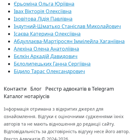
Єрьоміна Ольга Юріївна
Івах Вікторія Олексіївна
Ізовітова Лідія Павлівна
Індутний-Шматько Станіслав Миколайович
Ісаєва Катерина Олексіївна
Абдуллаєва-Мартіросян Іммілейла Хаганіївна
Алехіна Олена Анатоліївна
Бєлкін Аркадій Давидович
Бєлолипецьких Ганна Сергіївна
Бідило Тарас Олександрович
Контакти
Блог
Реєстр адвокатів в Telegram
Каталог нотаріусів
Інформація отримана з відкритих джерел для
ознайомлення. Відгуки є оціночними судженнями їхніх
авторів та не мають відношення до редакції сайту.
Відповідальність за достовірність відгуку несе його автор.
Реєстр Адвокатів © 2024-2026